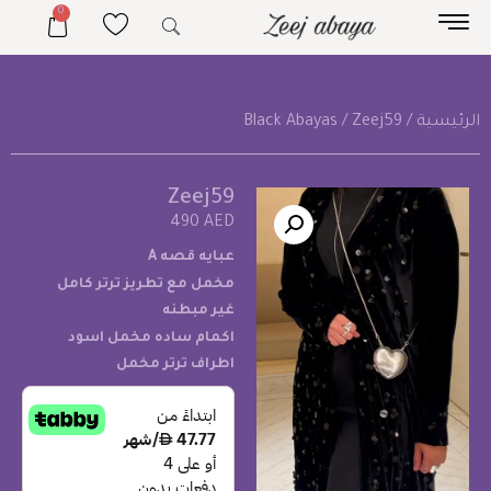
0
الرئيسية
/
/ Zeej59
Black Abayas
Zeej59
490
AED
عبايه قصه A
مخمل مع تطريز ترتر كامل
غير مبطنه
اكمام ساده مخمل اسود
اطراف ترتر مخمل