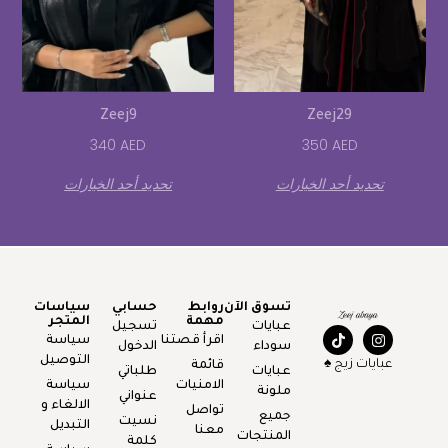
Zeej9
Zeej29
340
AED
350
AED
تحديد أحد الخيارات
تحديد أحد الخيارات
تسوق الآن
روابط
حسابي
سياسات
مهمة
المتجر
عبايات
تسجيل
اقرأ قصتنا
سياسة
سوداء
الدخول
التوصيل
عبايات زيج ♠️
قائمة
عبايات
طلباتي
الامنيات
سياسة
ملونة
عنواني
الالغاء و
تواصل
جميع
نسيت
التبديل
معنا
المنتجات
كلمة