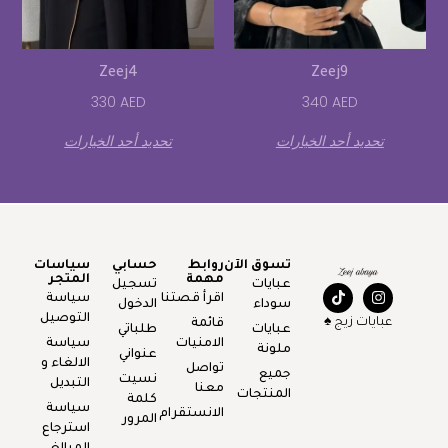
Zeej4
Zeej9
330
AED
340
AED
تحديد أحد الخيارات
تحديد أحد الخيارات
تسوق الآن
روابط
حسابي
سياسات
مهمة
المتجر
عبايات
تسجيل
اقرأ قصتنا
سياسة
سوداء
الدخول
التوصيل
عبايات زيج ♠️
قائمة
عبايات
طلباتي
الامنيات
سياسة
ملونة
عنواني
الالغاء و
تواصل
جميع
نسيت
التبديل
معنا
المنتجات
كلمة
سياسة
الانستقرام
المرور
استرجاع