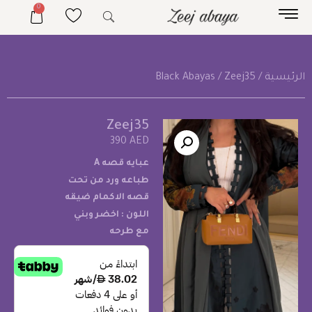
0
الرئيسية
/
/ Zeej35
Black Abayas
Zeej35
390
AED
عبايه قصه A
طباعه ورد من تحت
قصه الاكمام ضيقه
اللون : اخضر وبني
مع طرحه