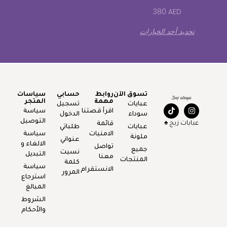
380
AED
تحديد أحد الخيارات
تسوق الآن
روابط
حسابي
سياسات
مهمة
المتجر
عبايات
تسجيل
اقرأ قصتنا
سياسة
سوداء
الدخول
التوصيل
عبايات زيج ♠️
قائمة
عبايات
طلباتي
الامنيات
سياسة
ملونة
عنواني
الالغاء و
تواصل
جميع
نسيت
التبديل
معنا
المنتجات
كلمة
سياسة
الانستقرام
المرور
استرجاع
المبالغ
الشروط
والأحكام