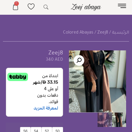
0
الرئيسية
/
/ Zeej8
Colored Abayas
Zeej8
340
AED
56
54
52
50