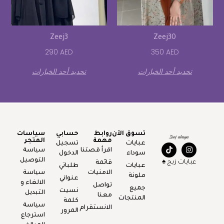
Zeej3
Zeej30
290
AED
350
AED
تحديد أحد الخيارات
تحديد أحد الخيارات
تسوق الآن
روابط
حسابي
سياسات
مهمة
المتجر
عبايات
تسجيل
اقرأ قصتنا
سياسة
سوداء
الدخول
التوصيل
عبايات زيج ♠️
قائمة
عبايات
طلباتي
الامنيات
سياسة
ملونة
عنواني
الالغاء و
تواصل
جميع
نسيت
التبديل
معنا
المنتجات
كلمة
سياسة
الانستقرام
المرور
استرجاع