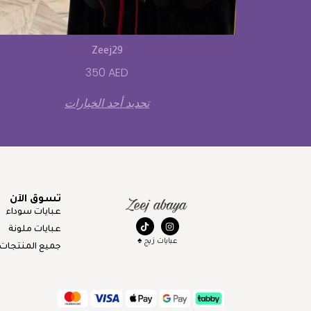
Zeej29
350
AED
تحديد أحد الخيارات
تسوق الآن
عبايات سوداء
عبايات ملونة
عبايات زيج ♠️
جميع المنتجات