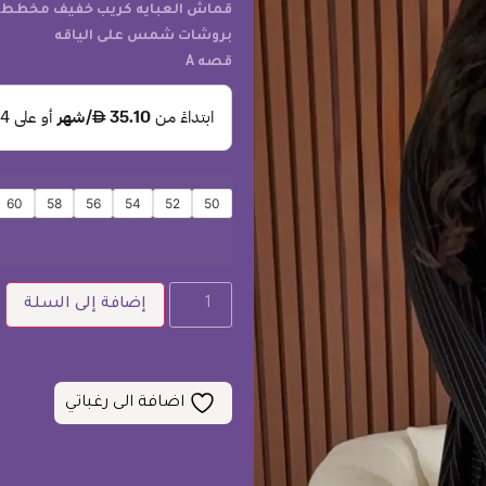
قماش العبايه كريب خفيف مخطط
بروشات شمس على الياقه
قصه A
60
58
56
54
52
50
إضافة إلى السلة
اضافة الى رغباتي