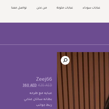
عبايات سوداء
عبايات ملونة
من نحن
تواصل معنا
Zeej66
360
AED
420
AED
عبايه مع طرحه
بطانه ساتان عنابي
ربط جوانب