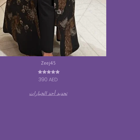
Zeej45
تم التقييم
390
AED
5.00
من 5
تحديد أحد الخيارات