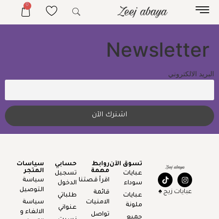
0
Newsletter
البريد الالكتروني
تسوق الآن
روابط
حسابي
سياسات
مهمة
المتجر
عبايات
تسجيل
اقرأ قصتنا
سياسة
سوداء
الدخول
التوصيل
عبايات زيج ♠️
قائمة
عبايات
طلباتي
الامنيات
سياسة
ملونة
عنواني
الالغاء و
تواصل
جميع